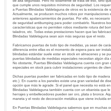
de alta seguridad. Pero no solamente se trata de eso, sino q
que cumple unos requisitos mínimos de seguridad. Los requer
a Puertas Blindadas Valdelaguna de otros es la existencia de 
Actualmente, se producen muchos robos por manipulaciones en
anteriores apalancamientos de puertas. Por ello, es necesario
de seguridad antibumping para poder combatirlo. Nuestros b
características que no permiten robos mediante rotura del bom
taladros, etc. Todas estas prestaciones hacen que las fabricac
Blindadas Valdelaguna sean aún más seguras que el resto.
Fabricamos puertas de todo tipo de medidas, ya sean de carác
diferencia entre ellas es el momento de espera para ser instal
blindadas estándar suele estar en stock en almacenes y se pue
puertas blindadas de medidas especiales necesitan algún día
No obstante, Puertas Blindadas Valdelaguna cuenta con gran 
especiales en stock para cubrir instalaciones urgentes de clien
Dichas puertas pueden ser fabricadas en todo tipo de madera (s
etc.). En cuanto a los paneles existe una gran variedad de diseñ
opción que más le agrade. Si el panel que necesita no está en
Blindadas Valdelaguna también cuenta con un ebanista que le r
herrajes y embellecedores pueden ser oro, plata o bronce. Aquí 
maneta y el resto de decoración metálica que viene incluida en
En Puertas Blindadas Valdelaguna sabemos que en muchas oc