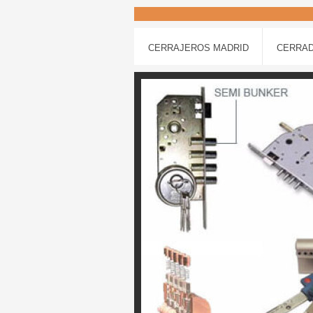
CERRAJEROS MADRID
CERRAD