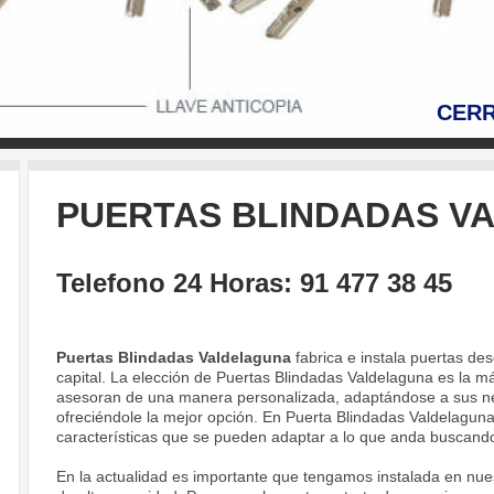
CER
PUERTAS BLINDADAS V
Telefono 24 Horas: 91 477 38 45
Puertas Blindadas Valdelaguna
fabrica e instala puertas d
capital. La elección de Puertas Blindadas Valdelaguna es la m
asesoran de una manera personalizada, adaptándose a sus n
ofreciéndole la mejor opción. En Puerta Blindadas Valdelagun
características que se pueden adaptar a lo que anda buscand
En la actualidad es importante que tengamos instalada en nues