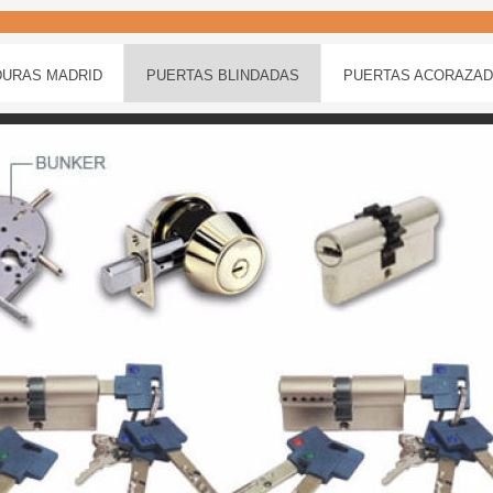
URAS MADRID
PUERTAS BLINDADAS
PUERTAS ACORAZA