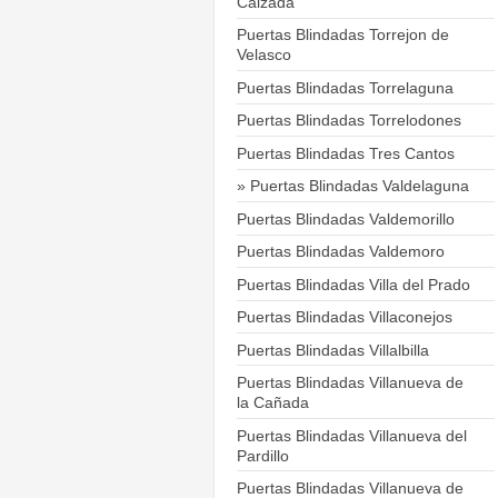
Calzada
Puertas Blindadas Torrejon de
Velasco
Puertas Blindadas Torrelaguna
Puertas Blindadas Torrelodones
Puertas Blindadas Tres Cantos
Puertas Blindadas Valdelaguna
Puertas Blindadas Valdemorillo
Puertas Blindadas Valdemoro
Puertas Blindadas Villa del Prado
Puertas Blindadas Villaconejos
Puertas Blindadas Villalbilla
Puertas Blindadas Villanueva de
la Cañada
Puertas Blindadas Villanueva del
Pardillo
Puertas Blindadas Villanueva de