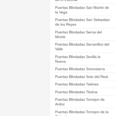
Puertas Blindadas San Martin de
la Vega
Puertas Blindadas San Sebastian
de los Reyes
Puertas Blindadas Serna del
Monte
Puertas Blindadas Serranillos del
Valle
Puertas Blindadas Sevilla la
Nueva
Puertas Blindadas Somosierra
Puertas Blindadas Soto del Real
Puertas Blindadas Tielmes
Puertas Blindadas Titulcia
Puertas Blindadas Torrejon de
Ardoz
Puertas Blindadas Torrejon de la