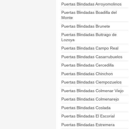
Puertas Blindadas Arroyomolinos
Puertas Blindadas Boadilla del
Monte
Puertas Blindadas Brunete
Puertas Blindadas Buitrago de
Lozoya
Puertas Blindadas Campo Real
Puertas Blindadas Casarrubuelos
Puertas Blindadas Cercedilla
Puertas Blindadas Chinchon
Puertas Blindadas Ciempozuelos
Puertas Blindadas Colmenar Viejo
Puertas Blindadas Colmenarejo
Puertas Blindadas Coslada
Puertas Blindadas El Escorial
Puertas Blindadas Estremera