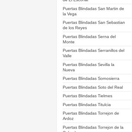
Puertas Blindadas San Martin de
la Vega
Puertas Blindadas San Sebastian
de los Reyes
Puertas Blindadas Serna del
Monte
Puertas Blindadas Serranillos del
Valle
Puertas Blindadas Sevilla la
Nueva
Puertas Blindadas Somosierra
Puertas Blindadas Soto del Real
Puertas Blindadas Tielmes
Puertas Blindadas Titulcia
Puertas Blindadas Torrejon de
Ardoz
Puertas Blindadas Torrejon de la