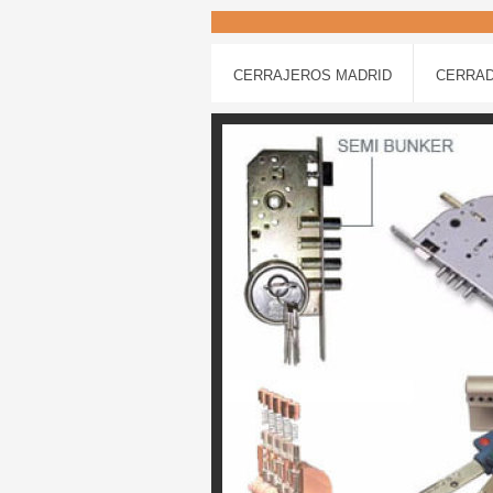
CERRAJEROS MADRID
CERRAD