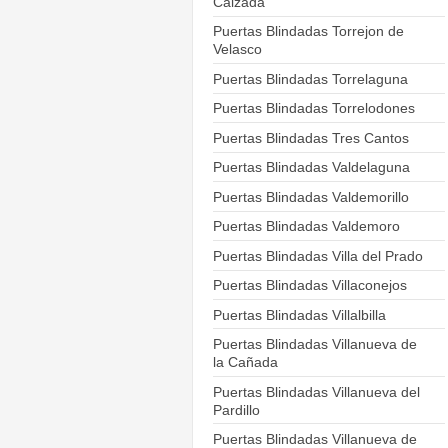
Calzada
Puertas Blindadas Torrejon de
Velasco
Puertas Blindadas Torrelaguna
Puertas Blindadas Torrelodones
Puertas Blindadas Tres Cantos
Puertas Blindadas Valdelaguna
Puertas Blindadas Valdemorillo
Puertas Blindadas Valdemoro
Puertas Blindadas Villa del Prado
Puertas Blindadas Villaconejos
Puertas Blindadas Villalbilla
Puertas Blindadas Villanueva de
la Cañada
Puertas Blindadas Villanueva del
Pardillo
Puertas Blindadas Villanueva de