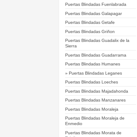
Puertas Blindadas Fuenlabrada
Puertas Blindadas Galapagar
Puertas Blindadas Getafe
Puertas Blindadas Griñon
Puertas Blindadas Guadalix de la
Sierra
Puertas Blindadas Guadarrama
Puertas Blindadas Humanes
Puertas Blindadas Leganes
Puertas Blindadas Loeches
Puertas Blindadas Majadahonda
Puertas Blindadas Manzanares
Puertas Blindadas Moraleja
Puertas Blindadas Moraleja de
Enmedio
Puertas Blindadas Morata de