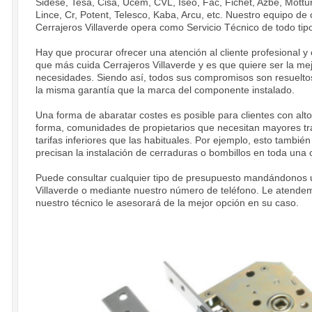
Sidese, Tesa, Cisa, Ucem, CVL, Iseo, Fac, Fichet, Azbe, Mottu
Lince, Cr, Potent, Telesco, Kaba, Arcu, etc. Nuestro equipo de
Cerrajeros Villaverde opera como Servicio Técnico de todo ti
Hay que procurar ofrecer una atención al cliente profesional y 
que más cuida Cerrajeros Villaverde y es que quiere ser la mej
necesidades. Siendo así, todos sus compromisos son resuelto
la misma garantía que la marca del componente instalado.
Una forma de abaratar costes es posible para clientes con alt
forma, comunidades de propietarios que necesitan mayores tr
tarifas inferiores que las habituales. Por ejemplo, esto tambié
precisan la instalación de cerraduras o bombillos en toda una
Puede consultar cualquier tipo de presupuesto mandándonos un
Villaverde o mediante nuestro número de teléfono. Le atend
nuestro técnico le asesorará de la mejor opción en su caso.