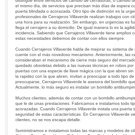
distingue entre servicios de cambio de cerraduras, o cambio d
el mismo día, de servicios que precisan más días de espera c
puerta blindada o acorazada. Otro tipo de distinción es la urge
profesionales de Cerrajeros Villaverde realizan trabajos con c
una hora para su realización. Sin embargo, en urgencias es fu
llega el cerrajero a su domicilio. De igual manera lo es la agili
incidencia. Sabiendo que Cerrajeros Villaverde tiene amplios 
estas necesidades debemos de contar con ellos siempre.
Cuando Cerrajeros Villaverde habla de mejorar su sistema de s
cuente con el más novedoso mecanismo. Anteriormente, las ce
consideraban el mecanismo de cierre más seguro del mercado.
quedado obsoletas debido a las nuevas técnicas en robos por 
puertas con una especie de llave mágica con la que abren sin 
la rapidez con la que abren, invitan a preocupar a todo tipo d
preocuparse, Cerrajeros Villaverde le asesora del bombillo qu
Actualmente, lo más seguro es instalar un bombillo antibumping
Muchos clientes, además de contar con un bombillo antibumpi
que le de unas prestaciones. Fabricamos e instalamos todo ti
acorazadas. Cuando Cerrajeros Villaverde instala una puerta s
seguridad de estas características. En Cerrajeros Villaverde 
clientes, no se nos escapa detalle.
Suministramos e instalamos todas las marcas y modelos de cil