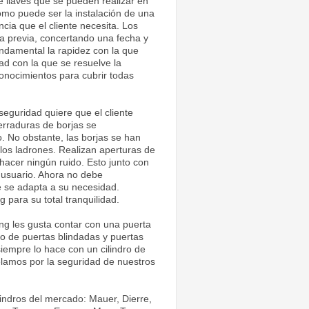
e llaves que se pueden realizar en
omo puede ser la instalación de una
ncia que el cliente necesita. Los
ita previa, concertando una fecha y
ndamental la rapidez con la que
dad con la que se resuelve la
conocimientos para cubrir todas
eguridad quiere que el cliente
rraduras de borjas se
 No obstante, las borjas se han
los ladrones. Realizan aperturas de
hacer ningún ruido. Esto junto con
e usuario. Ahora no debe
e se adapta a su necesidad.
 para su total tranquilidad.
ng les gusta contar con una puerta
po de puertas blindadas y puertas
iempre lo hace con un cilindro de
velamos por la seguridad de nuestros
indros del mercado: Mauer, Dierre,