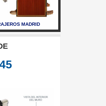
RAJEROS MADRID
DE
845