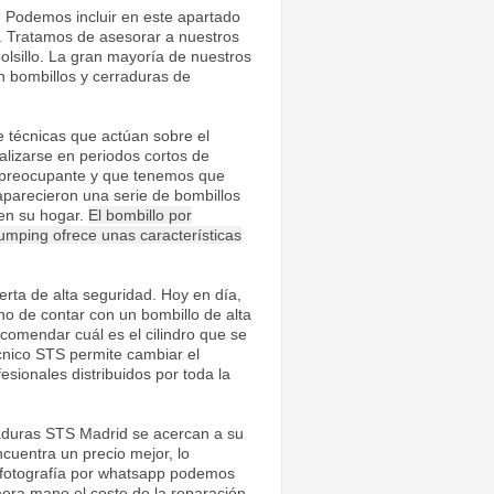
. Podemos incluir en este apartado
. Tratamos de asesorar a nuestros
olsillo. La gran mayoría de nuestros
n bombillos y cerraduras de
e técnicas que actúan sobre el
ealizarse en periodos cortos de
e preocupante y que tenemos que
aparecieron una serie de bombillos
 en su hogar.
El bombillo por
umping ofrece unas características
rta de alta seguridad. Hoy en día,
o de contar con un bombillo de alta
omendar cuál es el cilindro que se
cnico STS permite cambiar el
esionales distribuidos por toda la
aduras STS Madrid se acercan a su
ncuentra un precio mejor, lo
e fotografía por whatsapp podemos
mera mano el coste de la reparación.