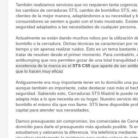
También realizamos servicios que no requieren tanta urgencia
los cambios de cerraduras STS, cambio de bombillos STS, etc
clientes de la mejor manera, adaptándonos a su necesidad y b
consumidores se sienten a gusto con el trato mostrado. Existe
seguridad adaptados a las necesidades de cualquier persona.
Actualmente se están dando muchos robos por la utilización d
bombillo o la cerradura. Dichas técnicas se caracterizan por r
tiempo y sin apenas realizar ruidos. Esto es un tema bastant
tratar de resolver desde el primer momento. Para combatirlo, 
antibumping que nos permiten gozar de una total tranquilidad
excelencia de la marca es el
STS CS5
que aparte de ser antib
que lo hacen muy eficaz
Antiguamente era muy importante tener en tu domicilio una pue
aunque también es importante, cabe destacar casi más el hech
seguridad. Sabiendo esto, Cerraduras STS Madrid le puede rec
adapta más a lo que necesita en su hogar. Nuestro servicio té
bombillo el mismo día que nos llame. STS tiene disponible prof
capital para atender sus necesidades.
Damos presupuesto sin compromiso, los comerciales de Cerr
domicilio para darle el presupuesto más ajustado posible. Si e
estudiamos y valoramos la diferencia. Vía telefónica mediant
visualizar rápidamente la incidencia para poder valorar de pri