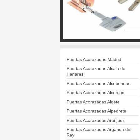
Puertas Acorazadas Madrid
Puertas Acorazadas Alcala de
Henares
Puertas Acorazadas Alcobendas
Puertas Acorazadas Alcorcon
Puertas Acorazadas Algete
Puertas Acorazadas Alpedrete
Puertas Acorazadas Aranjuez
Puertas Acorazadas Arganda del
Rey