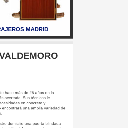
RAJEROS MADRID
 VALDEMORO
sde hace más de 25 años en la
s acertada. Sus técnicos le
ecesidades en concreto y
o encontrará una amplia variedad de
o.
tro domicilio una puerta blindada