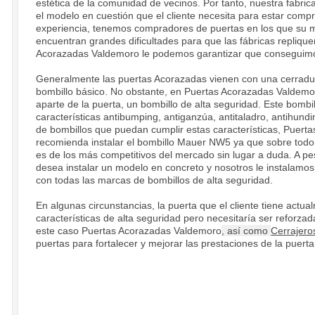
estética de la comunidad de vecinos. Por tanto, nuestra fabric
el modelo en cuestión que el cliente necesita para estar compr
experiencia, tenemos compradores de puertas en los que su m
encuentran grandes dificultades para que las fábricas repliq
Acorazadas Valdemoro le podemos garantizar que conseguimos 
Generalmente las puertas Acorazadas vienen con una cerradu
bombillo básico. No obstante, en Puertas Acorazadas Valdem
aparte de la puerta, un bombillo de alta seguridad. Este bomb
características antibumping, antiganzúa, antitaladro, antihundi
de bombillos que puedan cumplir estas características, Puer
recomienda instalar el bombillo Mauer NW5 ya que sobre todo e
es de los más competitivos del mercado sin lugar a duda. A pes
desea instalar un modelo en concreto y nosotros le instalamo
con todas las marcas de bombillos de alta seguridad.
En algunas circunstancias, la puerta que el cliente tiene actu
características de alta seguridad pero necesitaría ser reforza
este caso Puertas Acorazadas Valdemoro
, así como
Cerrajero
puertas para fortalecer y mejorar las prestaciones de la puerta