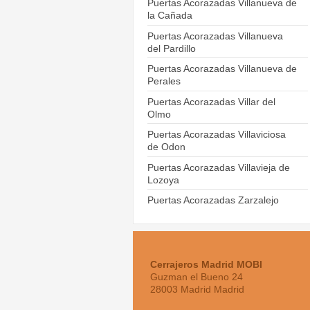
Puertas Acorazadas Villanueva de
la Cañada
Puertas Acorazadas Villanueva
del Pardillo
Puertas Acorazadas Villanueva de
Perales
Puertas Acorazadas Villar del
Olmo
Puertas Acorazadas Villaviciosa
de Odon
Puertas Acorazadas Villavieja de
Lozoya
Puertas Acorazadas Zarzalejo
Cerrajeros Madrid MOBI
Guzman el Bueno
24
28003
Madrid
Madrid