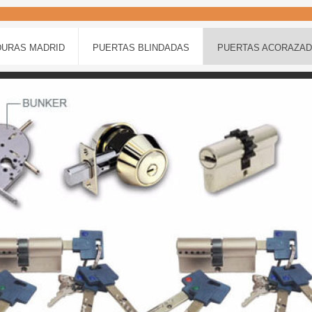
URAS MADRID
PUERTAS BLINDADAS
PUERTAS ACORAZA