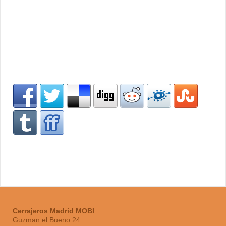
Cerrajeros Madrid MOBI
Guzman el Bueno
24