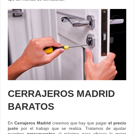
CERRAJEROS MADRID
BARATOS
En
Cerrajeros Madrid
creemos que hay que pagar
el precio
justo
por el trabajo que se realiza. Tratamos de ajustar
nuestros
presupuestos
al máximo para ofrecer la mejor