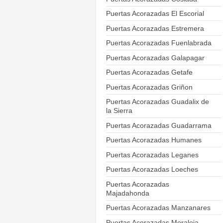
Puertas Acorazadas El Escorial
Puertas Acorazadas Estremera
Puertas Acorazadas Fuenlabrada
Puertas Acorazadas Galapagar
Puertas Acorazadas Getafe
Puertas Acorazadas Griñon
Puertas Acorazadas Guadalix de
la Sierra
Puertas Acorazadas Guadarrama
Puertas Acorazadas Humanes
Puertas Acorazadas Leganes
Puertas Acorazadas Loeches
Puertas Acorazadas
Majadahonda
Puertas Acorazadas Manzanares
Puertas Acorazadas Moraleja