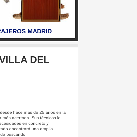
RAJEROS MADRID
VILLA DEL
s desde hace más de 25 años en la
la más acertada. Sus técnicos le
ecesidades en concreto y
Prado encontrará una amplia
anda buscando.