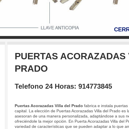
CER
PUERTAS ACORAZADAS 
PRADO
Telefono 24 Horas: 914773845
Puertas Acorazadas Villa del Prado
fabrica e instala puerta
capital. La elección de Puertas Acorazadas Villa del Prado es 
asesoran de una manera personalizada, adaptándose a sus n
ofreciéndole la mejor opción. En Puerta Acorazadas Villa del 
variedad de características que se pueden adaptar a lo que 