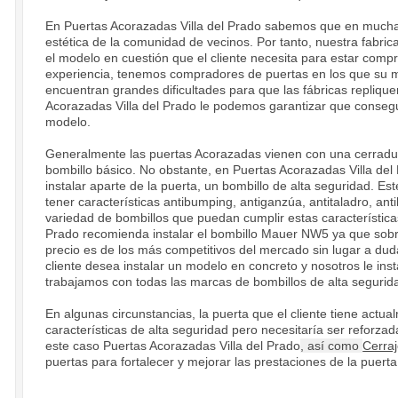
En Puertas Acorazadas Villa del Prado sabemos que en mucha
estética de la comunidad de vecinos. Por tanto, nuestra fabric
el modelo en cuestión que el cliente necesita para estar compr
experiencia, tenemos compradores de puertas en los que su m
encuentran grandes dificultades para que las fábricas repliq
Acorazadas Villa del Prado le podemos garantizar que consegu
modelo.
Generalmente las puertas Acorazadas vienen con una cerradu
bombillo básico. No obstante, en Puertas Acorazadas Villa d
instalar aparte de la puerta, un bombillo de alta seguridad. E
tener características antibumping, antiganzúa, antitaladro, ant
variedad de bombillos que puedan cumplir estas característica
Prado recomienda instalar el bombillo Mauer NW5 ya que sobre
precio es de los más competitivos del mercado sin lugar a dud
cliente desea instalar un modelo en concreto y nosotros le in
trabajamos con todas las marcas de bombillos de alta segurid
En algunas circunstancias, la puerta que el cliente tiene actu
características de alta seguridad pero necesitaría ser reforza
este caso Puertas Acorazadas Villa del Prado
, así como
Cerra
puertas para fortalecer y mejorar las prestaciones de la puerta