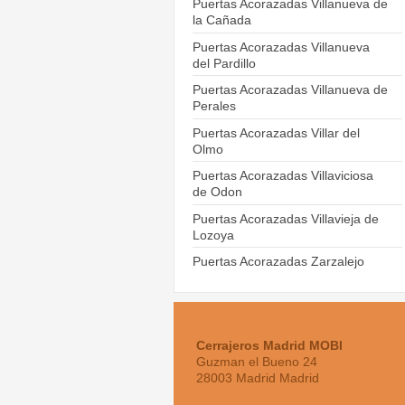
Puertas Acorazadas Villanueva de
la Cañada
Puertas Acorazadas Villanueva
del Pardillo
Puertas Acorazadas Villanueva de
Perales
Puertas Acorazadas Villar del
Olmo
Puertas Acorazadas Villaviciosa
de Odon
Puertas Acorazadas Villavieja de
Lozoya
Puertas Acorazadas Zarzalejo
Cerrajeros Madrid MOBI
Guzman el Bueno
24
28003
Madrid
Madrid