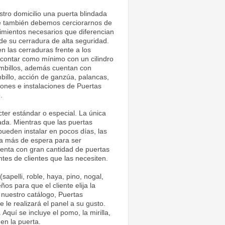
tro domicilio una puerta blindada
ue también debemos cerciorarnos de
imientos necesarios que diferencian
 de su cerradura de alta seguridad.
 las cerraduras frente a los
 contar como mínimo con un cilindro
ombillos, además cuentan con
billo, acción de ganzúa, palancas,
iones e instalaciones de Puertas
.
ter estándar o especial. La única
ada. Mientras que las puertas
ueden instalar en pocos días, las
ía más de espera para ser
enta con gran cantidad de puertas
tes de clientes que las necesiten.
apelli, roble, haya, pino, nogal,
os para que el cliente elija la
 nuestro catálogo, Puertas
le realizará el panel a su gusto.
quí se incluye el pomo, la mirilla,
en la puerta.