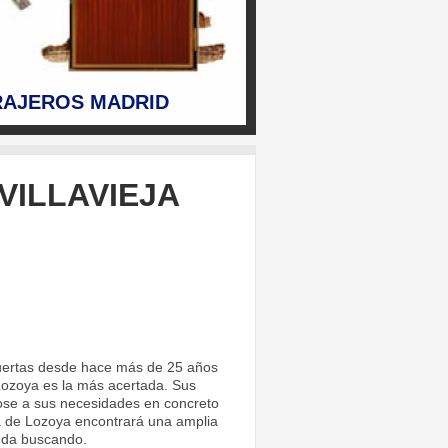
RAJEROS MADRID
VILLAVIEJA
puertas desde hace más de 25 años
 Lozoya es la más acertada. Sus
ose a sus necesidades en concreto
ja de Lozoya encontrará una amplia
anda buscando.