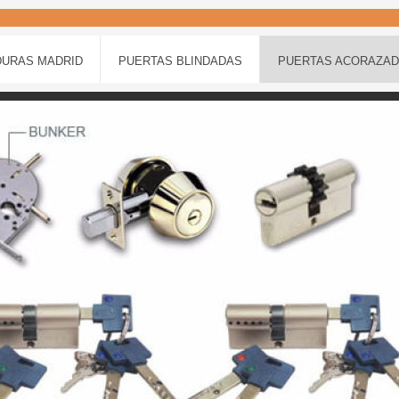
URAS MADRID
PUERTAS BLINDADAS
PUERTAS ACORAZA