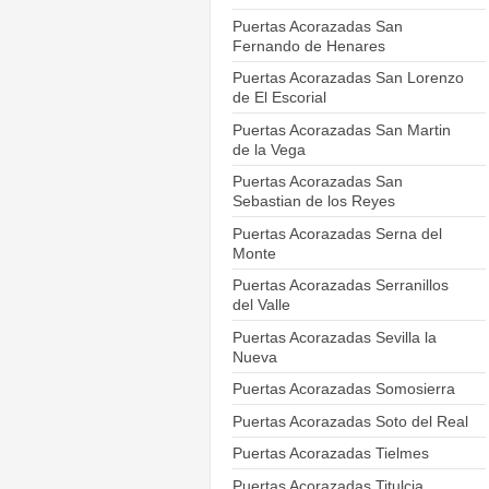
Puertas Acorazadas San
Fernando de Henares
Puertas Acorazadas San Lorenzo
de El Escorial
Puertas Acorazadas San Martin
de la Vega
Puertas Acorazadas San
Sebastian de los Reyes
Puertas Acorazadas Serna del
Monte
Puertas Acorazadas Serranillos
del Valle
Puertas Acorazadas Sevilla la
Nueva
Puertas Acorazadas Somosierra
Puertas Acorazadas Soto del Real
Puertas Acorazadas Tielmes
Puertas Acorazadas Titulcia