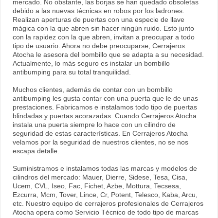
mercado. No obstante, las borjas se han quedado obsoletas
debido a las nuevas técnicas en robos por los ladrones.
Realizan aperturas de puertas con una especie de llave
mágica con la que abren sin hacer ningún ruido. Esto junto
con la rapidez con la que abren, invitan a preocupar a todo
tipo de usuario. Ahora no debe preocuparse, Cerrajeros
Atocha le asesora del bombillo que se adapta a su necesidad.
Actualmente, lo más seguro es instalar un bombillo
antibumping para su total tranquilidad.
Muchos clientes, además de contar con un bombillo
antibumping les gusta contar con una puerta que le de unas
prestaciones. Fabricamos e instalamos todo tipo de puertas
blindadas y puertas acorazadas. Cuando Cerrajeros Atocha
instala una puerta siempre lo hace con un cilindro de
seguridad de estas características. En Cerrajeros Atocha
velamos por la seguridad de nuestros clientes, no se nos
escapa detalle.
Suministramos e instalamos todas las marcas y modelos de
cilindros del mercado: Mauer, Dierre, Sidese, Tesa, Cisa,
Ucem, CVL, Iseo, Fac, Fichet, Azbe, Mottura, Tecsesa,
Ezcurra, Mcm, Tover, Lince, Cr, Potent, Telesco, Kaba, Arcu,
etc. Nuestro equipo de cerrajeros profesionales de Cerrajeros
Atocha opera como Servicio Técnico de todo tipo de marcas